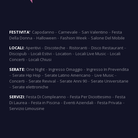
FESTIVITA’
:
Capodanno
–
Carnevale
–
San Valentino
–
Festa
Della Donna
–
Halloween
–
Fashion Week
–
Salone Del Mobile
LOCALI:
Aperitivi
–
Discoteche
–
Ristoranti
–
Disco Restaurant
–
Discopub
–
Locali Estivi
–
Location
–
Locali Live Music
–
Locali
Concerti
–
Locali Chiusi
SERATE:
One Night
–
Ingresso Omaggio
–
Ingresso In Prevendita
–
Serate Hip Hop
–
Serate Latino Americano
–
Live Music
–
Concerti
–
Serate Revival
–
Serate Anni 90
–
Serate Universitarie
–
Serate elettroniche
SERVIZI:
Festa Di Compleanno
–
Festa Per Diciottesimo
–
Festa
Di Laurea
–
Festa in Piscina
–
Eventi Aziendali
–
Festa Privata
–
Servizio Limousine