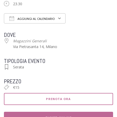
23.30
AGGIUNGI AL CALENDARIO
Download ICS
Google Calendar
iCalendar
Office 3
DOVE
Magazzini Generali
Via Pietrasanta 14, Milano
TIPOLOGIA EVENTO
Serata
PREZZO
€15
PRENOTA ORA