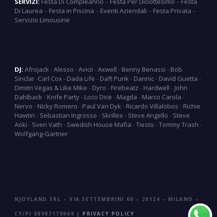
SERVIZI:
Festa Di Compleanno
–
Festa Per Diciottesimo
–
Festa
Di Laurea
–
Festa in Piscina
–
Eventi Aziendali
–
Festa Privata
–
Servizio Limousine
DJ:
Afrojack
-
Alesso
-
Avicii
-
Axwell
-
Benny Benassi
-
Bob
Sinclar
-
Carl Cox
-
Dada Life
-
Daft Punk
-
Dannic
-
David Guetta
-
Dimitri Vegas & Like Mike
-
Dyro
-
Firebeatz
-
Hardwell
-
John
Dahlback
-
Knife Party
-
Loco Dice
-
Magda
-
Marco Carola
-
Nervo
-
Nicky Romero
-
Paul Van Dyk
-
Ricardo Villalobos
-
Richie
Hawtin
-
Sebastian Ingrosso
-
Skrillex
-
Steve Angello
-
Steve
Aoki
-
Sven Vath
-
Swedish House Mafia
-
Tiesto
-
Tommy Trash
-
Wolfgang-Gartner
NJOYLAND SRL – VIA SETTEMBRINI 60 – 20124 – MILANO –
CF/PI 08987170969 |
PRIVACY POLICY