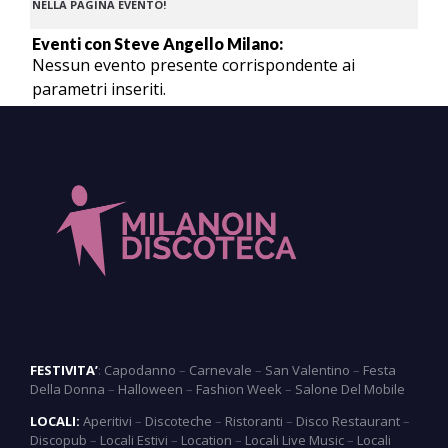
NELLA PAGINA EVENTO!
Eventi con Steve Angello Milano:
Nessun evento presente corrispondente ai
parametri inseriti.
FESTIVITA’
:
Capodanno
–
Carnevale
–
San Valentino
–
Festa
Della Donna
–
Halloween
–
Fashion Week
–
Salone Del Mobile
LOCALI:
Aperitivi
–
Discoteche
–
Ristoranti
–
Disco Restaurant
–
Discopub
–
Locali Estivi
–
Location
–
Locali Live Music
–
Locali