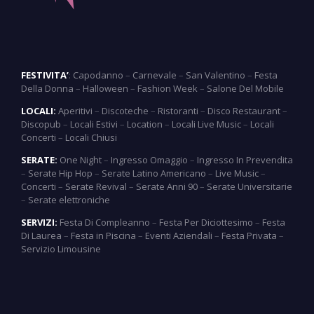
FESTIVITA’
:
Capodanno
–
Carnevale
–
San Valentino
–
Festa
Della Donna
–
Halloween
–
Fashion Week
–
Salone Del Mobile
LOCALI:
Aperitivi
–
Discoteche
–
Ristoranti
–
Disco Restaurant
–
Discopub
–
Locali Estivi
–
Location
–
Locali Live Music
–
Locali
Concerti
–
Locali Chiusi
SERATE:
One Night
–
Ingresso Omaggio
–
Ingresso In Prevendita
–
Serate Hip Hop
–
Serate Latino Americano
–
Live Music
–
Concerti
–
Serate Revival
–
Serate Anni 90
–
Serate Universitarie
–
Serate elettroniche
SERVIZI:
Festa Di Compleanno
–
Festa Per Diciottesimo
–
Festa
Di Laurea
–
Festa in Piscina
–
Eventi Aziendali
–
Festa Privata
–
Servizio Limousine