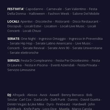
FESTIVITA’
:
Capodanno
–
Carnevale
–
San Valentino
–
Festa
Della Donna
–
Halloween
–
Fashion Week
–
Salone Del Mobile
LOCALI:
Aperitivi
–
Discoteche
–
Ristoranti
–
Disco Restaurant
–
Discopub
–
Locali Estivi
–
Location
–
Locali Live Music
–
Locali
Concerti
–
Locali Chiusi
SERATE:
One Night
–
Ingresso Omaggio
–
Ingresso In Prevendita
–
Serate Hip Hop
–
Serate Latino Americano
–
Live Music
–
Concerti
–
Serate Revival
–
Serate Anni 90
–
Serate Universitarie
–
Serate elettroniche
SERVIZI:
Festa Di Compleanno
–
Festa Per Diciottesimo
–
Festa
Di Laurea
–
Festa in Piscina
–
Eventi Aziendali
–
Festa Privata
–
Servizio Limousine
DJ:
Afrojack
-
Alesso
-
Avicii
-
Axwell
-
Benny Benassi
-
Bob
Sinclar
-
Carl Cox
-
Dada Life
-
Daft Punk
-
Dannic
-
David Guetta
-
Dimitri Vegas & Like Mike
-
Dyro
-
Firebeatz
-
Hardwell
-
John
Dahlback
-
Knife Party
-
Loco Dice
-
Magda
-
Marco Carola
-