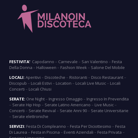
FESTIVITA’
:
Capodanno
–
Carnevale
–
San Valentino
–
Festa
Della Donna
–
Halloween
–
Fashion Week
–
Salone Del Mobile
LOCALI:
Aperitivi
–
Discoteche
–
Ristoranti
–
Disco Restaurant
–
Discopub
–
Locali Estivi
–
Location
–
Locali Live Music
–
Locali
Concerti
–
Locali Chiusi
SERATE:
One Night
–
Ingresso Omaggio
–
Ingresso In Prevendita
–
Serate Hip Hop
–
Serate Latino Americano
–
Live Music
–
Concerti
–
Serate Revival
–
Serate Anni 90
–
Serate Universitarie
–
Serate elettroniche
SERVIZI:
Festa Di Compleanno
–
Festa Per Diciottesimo
–
Festa
Di Laurea
–
Festa in Piscina
–
Eventi Aziendali
–
Festa Privata
–
Servizio Limousine