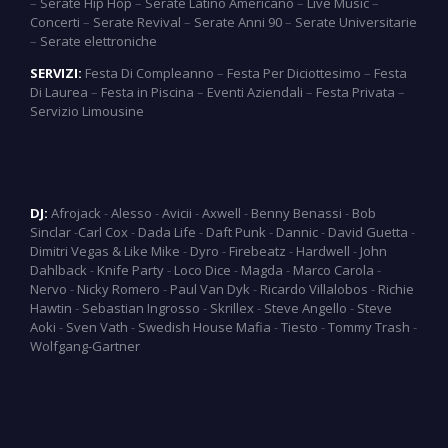
–
Serate Hip Hop
–
Serate Latino Americano
–
Live Music
–
Concerti
–
Serate Revival
–
Serate Anni 90
–
Serate Universitarie
–
Serate elettroniche
SERVIZI:
Festa Di Compleanno
–
Festa Per Diciottesimo
–
Festa
Di Laurea
–
Festa in Piscina
–
Eventi Aziendali
–
Festa Privata
–
Servizio Limousine
DJ:
Afrojack
-
Alesso
-
Avicii
-
Axwell
-
Benny Benassi
-
Bob
Sinclar
-
Carl Cox
-
Dada Life
-
Daft Punk
-
Dannic
-
David Guetta
-
Dimitri Vegas & Like Mike
-
Dyro
-
Firebeatz
-
Hardwell
-
John
Dahlback
-
Knife Party
-
Loco Dice
-
Magda
-
Marco Carola
-
Nervo
-
Nicky Romero
-
Paul Van Dyk
-
Ricardo Villalobos
-
Richie
Hawtin
-
Sebastian Ingrosso
-
Skrillex
-
Steve Angello
-
Steve
Aoki
-
Sven Vath
-
Swedish House Mafia
-
Tiesto
-
Tommy Trash
-
Wolfgang-Gartner