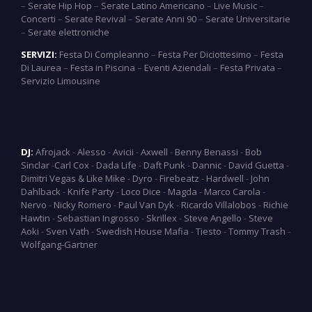
–
Serate Hip Hop
–
Serate Latino Americano
–
Live Music
–
Concerti
–
Serate Revival
–
Serate Anni 90
–
Serate Universitarie
–
Serate elettroniche
SERVIZI:
Festa Di Compleanno
–
Festa Per Diciottesimo
–
Festa
Di Laurea
–
Festa in Piscina
–
Eventi Aziendali
–
Festa Privata
–
Servizio Limousine
DJ:
Afrojack
-
Alesso
-
Avicii
-
Axwell
-
Benny Benassi
-
Bob
Sinclar
-
Carl Cox
-
Dada Life
-
Daft Punk
-
Dannic
-
David Guetta
-
Dimitri Vegas & Like Mike
-
Dyro
-
Firebeatz
-
Hardwell
-
John
Dahlback
-
Knife Party
-
Loco Dice
-
Magda
-
Marco Carola
-
Nervo
-
Nicky Romero
-
Paul Van Dyk
-
Ricardo Villalobos
-
Richie
Hawtin
-
Sebastian Ingrosso
-
Skrillex
-
Steve Angello
-
Steve
Aoki
-
Sven Vath
-
Swedish House Mafia
-
Tiesto
-
Tommy Trash
-
Wolfgang-Gartner