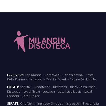
FESTIVITA’
:
Capodanno
–
Carnevale
–
San Valentino
–
Festa
Della Donna
–
Halloween
–
Fashion Week
–
Salone Del Mobile
LOCALI:
Aperitivi
–
Discoteche
–
Ristoranti
–
Disco Restaurant
–
Discopub
–
Locali Estivi
–
Location
–
Locali Live Music
–
Locali
Concerti
–
Locali Chiusi
SERATE:
One Night
–
Ingresso Omaggio
–
Ingresso In Prevendita