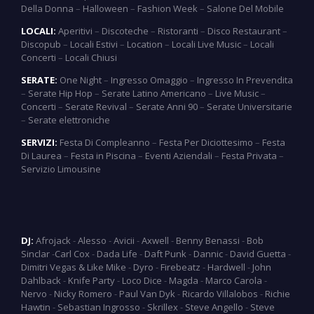
Della Donna
–
Halloween
–
Fashion Week
–
Salone Del Mobile
LOCALI:
Aperitivi
–
Discoteche
–
Ristoranti
–
Disco Restaurant
–
Discopub
–
Locali Estivi
–
Location
–
Locali Live Music
–
Locali
Concerti
–
Locali Chiusi
SERATE:
One Night
–
Ingresso Omaggio
–
Ingresso In Prevendita
–
Serate Hip Hop
–
Serate Latino Americano
–
Live Music
–
Concerti
–
Serate Revival
–
Serate Anni 90
–
Serate Universitarie
–
Serate elettroniche
SERVIZI:
Festa Di Compleanno
–
Festa Per Diciottesimo
–
Festa
Di Laurea
–
Festa in Piscina
–
Eventi Aziendali
–
Festa Privata
–
Servizio Limousine
DJ:
Afrojack
-
Alesso
-
Avicii
-
Axwell
-
Benny Benassi
-
Bob
Sinclar
-
Carl Cox
-
Dada Life
-
Daft Punk
-
Dannic
-
David Guetta
-
Dimitri Vegas & Like Mike
-
Dyro
-
Firebeatz
-
Hardwell
-
John
Dahlback
-
Knife Party
-
Loco Dice
-
Magda
-
Marco Carola
-
Nervo
-
Nicky Romero
-
Paul Van Dyk
-
Ricardo Villalobos
-
Richie
Hawtin
-
Sebastian Ingrosso
-
Skrillex
-
Steve Angello
-
Steve