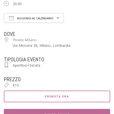
20.00
AGGIUNGI AL CALENDARIO
Download ICS
Google Calendar
iCalendar
Of
DOVE
Pineta Milano
Via Messina 38, Milano, Lombardia
TIPOLOGIA EVENTO
Aperitivo+Serata
PREZZO
€15
PRENOTA ORA