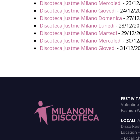
Discoteca Justme Milano Mercoledi
- 23/12/
Discoteca Justme Milano Giovedi
- 24/12/20
Discoteca Justme Milano Domenica
- 27/12
Discoteca Justme Milano Lunedi
- 28/12/202
Discoteca Justme Milano Martedi
- 29/12/20
Discoteca Justme Milano Mercoledi
- 30/12/
Discoteca Justme Milano Giovedi
- 31/12/20
FESTIVIT
Valentino
Fashion 
LOCALI:
A
Disco Res
Location
–
Locali C