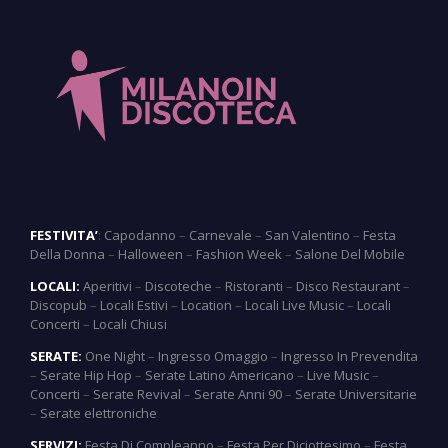
FESTIVITA’
:
Capodanno
–
Carnevale
–
San Valentino
–
Festa
Della Donna
–
Halloween
–
Fashion Week
–
Salone Del Mobile
LOCALI:
Aperitivi
–
Discoteche
–
Ristoranti
–
Disco Restaurant
–
Discopub
–
Locali Estivi
–
Location
–
Locali Live Music
–
Locali
Concerti
–
Locali Chiusi
SERATE:
One Night
–
Ingresso Omaggio
–
Ingresso In Prevendita
–
Serate Hip Hop
–
Serate Latino Americano
–
Live Music
–
Concerti
–
Serate Revival
–
Serate Anni 90
–
Serate Universitarie
–
Serate elettroniche
SERVIZI:
Festa Di Compleanno
–
Festa Per Diciottesimo
–
Festa