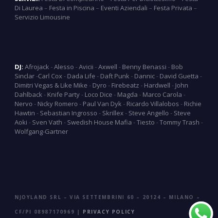
Di Laurea
–
Festa in Piscina
–
Eventi Aziendali
–
Festa Privata
–
Servizio Limousine
DJ:
Afrojack
-
Alesso
-
Avicii
-
Axwell
-
Benny Benassi
-
Bob
Sinclar
-
Carl Cox
-
Dada Life
-
Daft Punk
-
Dannic
-
David Guetta
-
Dimitri Vegas & Like Mike
-
Dyro
-
Firebeatz
-
Hardwell
-
John
Dahlback
-
Knife Party
-
Loco Dice
-
Magda
-
Marco Carola
-
Nervo
-
Nicky Romero
-
Paul Van Dyk
-
Ricardo Villalobos
-
Richie
Hawtin
-
Sebastian Ingrosso
-
Skrillex
-
Steve Angello
-
Steve
Aoki
-
Sven Vath
-
Swedish House Mafia
-
Tiesto
-
Tommy Trash
-
Wolfgang-Gartner
NJOYLAND SRL – VIA SETTEMBRINI 60 – 20124 – MILANO –
CF/PI 08987170969 |
PRIVACY POLICY