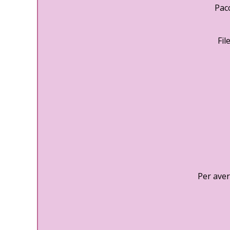
Pac
Fil
Per aver