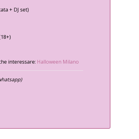
ta + DJ set)
(18+)
che interessare:
Halloween Milano
whatsapp)