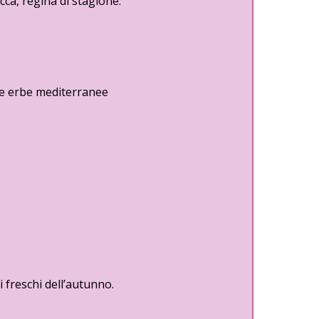
cca, regina di stagione.
lle erbe mediterranee
 freschi dell’autunno.