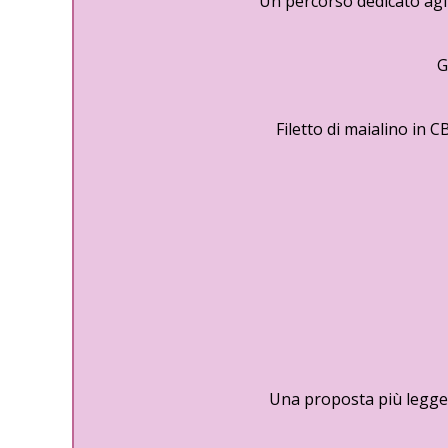
Un percorso dedicato agli
G
Filetto di maialino in
Una proposta più leggera