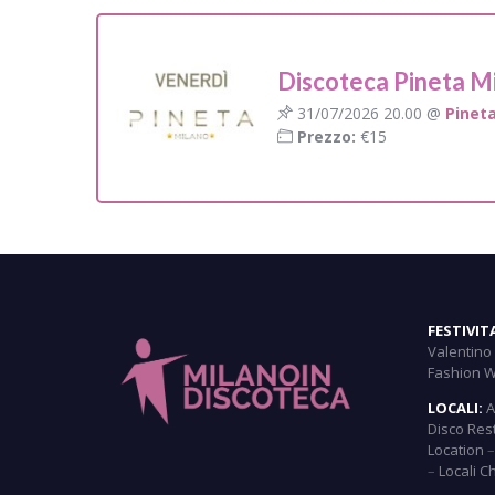
Discoteca Pineta M
31/07/2026 20.00 @
Pinet
Prezzo:
€15
FESTIVIT
Valentino
Fashion 
LOCALI:
A
Disco Res
Location
–
Locali C