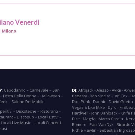
ilano Venerdi
a Milano
A’
:
Capodanno
–
Carnevale
–
San
DJ:
Afrojack
-
Alesso
-
Avicii
-
Axwel
–
Festa Della Donna
–
Halloween
–
Benassi
-
Bob Sinclar
-
Carl Cox
-
Da
Week
–
Salone Del Mobile
Daft Punk
-
Dannic
-
David Guetta
Vegas & Like Mike
-
Dyro
-
Firebeat
peritivi
–
Discoteche
–
Ristoranti
–
Hardwell
-
John Dahlback
-
Knife P
taurant
–
Discopub
–
Locali Estivi
–
Dice
-
Magda
-
Marco Carola
-
Nerv
–
Locali Live Music
–
Locali Concerti
Romero
-
Paul Van Dyk
-
Ricardo Vi
hiusi
Richie Hawtin
-
Sebastian Ingrosso