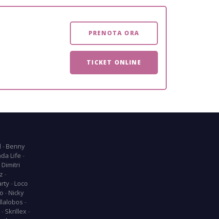
PRENOTA ORA
TICKET ONLINE
l
-
Benny
da Life
-
-
Dimitri
z
-
arty
-
Loco
o
-
Nicky
llalobos
-
-
Skrillex
-