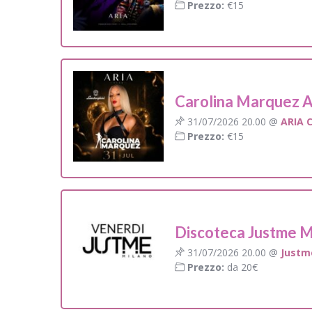
Prezzo:
€15
Carolina Marquez A
31/07/2026 20.00 @
ARIA 
Prezzo:
€15
Discoteca Justme M
31/07/2026 20.00 @
Justm
Prezzo:
da 20€