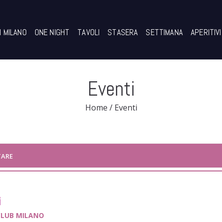
I MILANO
ONE NIGHT
TAVOLI
STASERA
SETTIMANA
APERITIVI
Eventi
Home
/
Eventi
TARE
i
CLUB MILANO