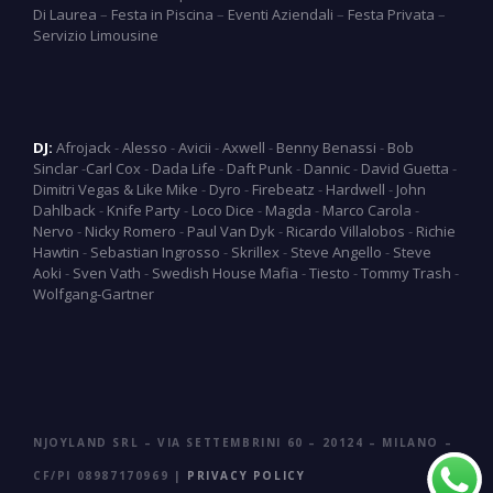
Di Laurea
–
Festa in Piscina
–
Eventi Aziendali
–
Festa Privata
–
Servizio Limousine
DJ:
Afrojack
-
Alesso
-
Avicii
-
Axwell
-
Benny Benassi
-
Bob
Sinclar
-
Carl Cox
-
Dada Life
-
Daft Punk
-
Dannic
-
David Guetta
-
Dimitri Vegas & Like Mike
-
Dyro
-
Firebeatz
-
Hardwell
-
John
Dahlback
-
Knife Party
-
Loco Dice
-
Magda
-
Marco Carola
-
Nervo
-
Nicky Romero
-
Paul Van Dyk
-
Ricardo Villalobos
-
Richie
Hawtin
-
Sebastian Ingrosso
-
Skrillex
-
Steve Angello
-
Steve
Aoki
-
Sven Vath
-
Swedish House Mafia
-
Tiesto
-
Tommy Trash
-
Wolfgang-Gartner
NJOYLAND SRL – VIA SETTEMBRINI 60 – 20124 – MILANO –
CF/PI 08987170969 |
PRIVACY POLICY