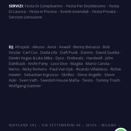
SERVIZI:
Festa Di Compleanno
–
Festa Per Diciottesimo
–
Festa
Di Laurea
–
Festa in Piscina
–
Eventi Aziendali
–
Festa Privata
–
Servizio Limousine
DJ:
Afrojack
-
Alesso
-
Avicii
-
Axwell
-
Benny Benassi
-
Bob
Sinclar
-
Carl Cox
-
Dada Life
-
Daft Punk
-
Dannic
-
David Guetta
-
Dimitri Vegas & Like Mike
-
Dyro
-
Firebeatz
-
Hardwell
-
John
Dahlback
-
Knife Party
-
Loco Dice
-
Magda
-
Marco Carola
-
Nervo
-
Nicky Romero
-
Paul Van Dyk
-
Ricardo Villalobos
-
Richie
Hawtin
-
Sebastian Ingrosso
-
Skrillex
-
Steve Angello
-
Steve
Aoki
-
Sven Vath
-
Swedish House Mafia
-
Tiesto
-
Tommy Trash
-
Wolfgang-Gartner
NJOYLAND SRL – VIA SETTEMBRINI 60 – 20124 – MILANO –