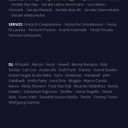
–
Serate Hip Hop
–
Serate Latino Americano
–
Live Music
–
Concerti
–
Serate Revival
–
Serate Anni 90
–
Serate Universitarie
–
Serate elettroniche
SERVIZI:
Festa Di Compleanno
–
Festa Per Diciottesimo
–
Festa
Di Laurea
–
Festa in Piscina
–
Eventi Aziendali
–
Festa Privata
–
Servizio Limousine
DJ:
Afrojack
-
Alesso
-
Avicii
-
Axwell
-
Benny Benassi
-
Bob
Sinclar
-
Carl Cox
-
Dada Life
-
Daft Punk
-
Dannic
-
David Guetta
-
Dimitri Vegas & Like Mike
-
Dyro
-
Firebeatz
-
Hardwell
-
John
Dahlback
-
Knife Party
-
Loco Dice
-
Magda
-
Marco Carola
-
Nervo
-
Nicky Romero
-
Paul Van Dyk
-
Ricardo Villalobos
-
Richie
Hawtin
-
Sebastian Ingrosso
-
Skrillex
-
Steve Angello
-
Steve
Aoki
-
Sven Vath
-
Swedish House Mafia
-
Tiesto
-
Tommy Trash
-
Wolfgang-Gartner