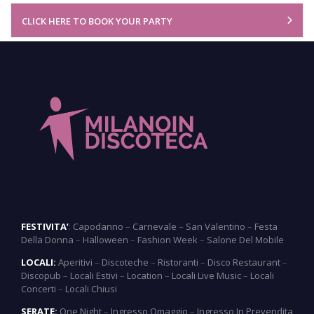
CLICK HERE TO BOOK YOUR PARTY
FESTIVITA’
:
Capodanno
–
Carnevale
–
San Valentino
–
Festa
Della Donna
–
Halloween
–
Fashion Week
–
Salone Del Mobile
LOCALI:
Aperitivi
–
Discoteche
–
Ristoranti
–
Disco Restaurant
–
Discopub
–
Locali Estivi
–
Location
–
Locali Live Music
–
Locali
Concerti
–
Locali Chiusi
SERATE:
One Night
–
Ingresso Omaggio
–
Ingresso In Prevendita