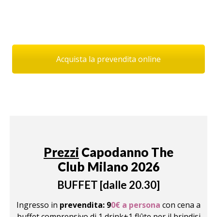
Acquista la prevendita online
Prezzi
Capodanno
The
Club
Milano 2026
BUFFET [dalle 20.30]
Ingresso in
prevendita: 9
0€ a persona
con cena a
buffet comprensivo di 1 drink+1 flûte per il brindisi