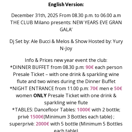
English Version:
December 31th, 2025 From 08.30 p.m. to 06.00 a.m
THE CLUB Milano presents: NEW YEARS EVE GRAN
GALA’
Dj Set by: Ale Bucci & Melos & Show Hosted by: Yury
N-Joy
Info & Prices new year event the club:
*DINNER BUFFET from 08.30 p.m:
90€
each person
Presale Ticket – with one drink & sparkling wine
flute and two wines during the Dinner Buffet
*NIGHT ENTRANCE from 11.00 p.m:
70€
men e
50€
women
ONLY
Presale Ticket with one drink &
sparkling wine flute
*TABLES: Dancefloor Tables:
1000€
with 2 bottle;
privè
1500€
(Minimum 3 Bottles each table) ;
superprivè:
2000€
with 5 bottle (Minimum 5 Bottles
each table)