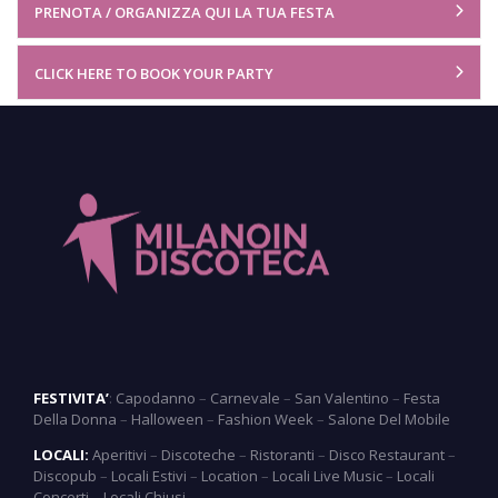
PRENOTA / ORGANIZZA QUI LA TUA FESTA
CLICK HERE TO BOOK YOUR PARTY
FESTIVITA’
:
Capodanno
–
Carnevale
–
San Valentino
–
Festa
Della Donna
–
Halloween
–
Fashion Week
–
Salone Del Mobile
LOCALI:
Aperitivi
–
Discoteche
–
Ristoranti
–
Disco Restaurant
–
Discopub
–
Locali Estivi
–
Location
–
Locali Live Music
–
Locali
Concerti
–
Locali Chiusi