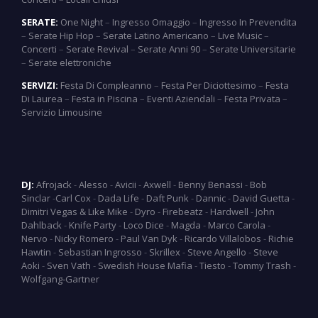
SERATE:
One Night
–
Ingresso Omaggio
–
Ingresso In Prevendita
–
Serate Hip Hop
–
Serate Latino Americano
–
Live Music
–
Concerti
–
Serate Revival
–
Serate Anni 90
–
Serate Universitarie
–
Serate elettroniche
SERVIZI:
Festa Di Compleanno
–
Festa Per Diciottesimo
–
Festa
Di Laurea
–
Festa in Piscina
–
Eventi Aziendali
–
Festa Privata
–
Servizio Limousine
DJ:
Afrojack
-
Alesso
-
Avicii
-
Axwell
-
Benny Benassi
-
Bob
Sinclar
-
Carl Cox
-
Dada Life
-
Daft Punk
-
Dannic
-
David Guetta
-
Dimitri Vegas & Like Mike
-
Dyro
-
Firebeatz
-
Hardwell
-
John
Dahlback
-
Knife Party
-
Loco Dice
-
Magda
-
Marco Carola
-
Nervo
-
Nicky Romero
-
Paul Van Dyk
-
Ricardo Villalobos
-
Richie
Hawtin
-
Sebastian Ingrosso
-
Skrillex
-
Steve Angello
-
Steve
Aoki
-
Sven Vath
-
Swedish House Mafia
-
Tiesto
-
Tommy Trash
-
Wolfgang-Gartner