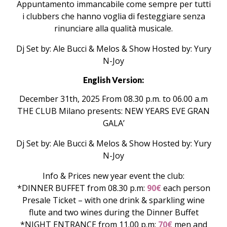
Appuntamento immancabile come sempre per tutti
i clubbers che hanno voglia di festeggiare senza
rinunciare alla qualità musicale.
Dj Set by: Ale Bucci & Melos & Show Hosted by: Yury
N-Joy
English Version:
December 31th, 2025 From 08.30 p.m. to 06.00 a.m
THE CLUB Milano presents: NEW YEARS EVE GRAN
GALA’
Dj Set by: Ale Bucci & Melos & Show Hosted by: Yury
N-Joy
Info & Prices new year event the club:
*DINNER BUFFET from 08.30 p.m:
90€
each person
Presale Ticket – with one drink & sparkling wine
flute and two wines during the Dinner Buffet
*NIGHT ENTRANCE from 11.00 p.m:
70€
men and