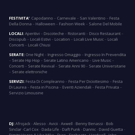
FESTIVITA’
:
Capodanno
–
Carnevale
–
San Valentino
–
Festa
Della Donna
–
Halloween
–
Fashion Week
–
Salone Del Mobile
LOCALI:
Aperitivi
–
Discoteche
–
Ristoranti
–
Disco Restaurant
–
Discopub
–
Locali Estivi
–
Location
–
Locali Live Music
–
Locali
Concerti
–
Locali Chiusi
SERATE:
One Night
–
Ingresso Omaggio
–
Ingresso In Prevendita
–
Serate Hip Hop
–
Serate Latino Americano
–
Live Music
–
Concerti
–
Serate Revival
–
Serate Anni 90
–
Serate Universitarie
–
Serate elettroniche
SERVIZI:
Festa Di Compleanno
–
Festa Per Diciottesimo
–
Festa
Di Laurea
–
Festa in Piscina
–
Eventi Aziendali
–
Festa Privata
–
Servizio Limousine
DJ:
Afrojack
-
Alesso
-
Avicii
-
Axwell
-
Benny Benassi
-
Bob
Sinclar
-
Carl Cox
-
Dada Life
-
Daft Punk
-
Dannic
-
David Guetta
-