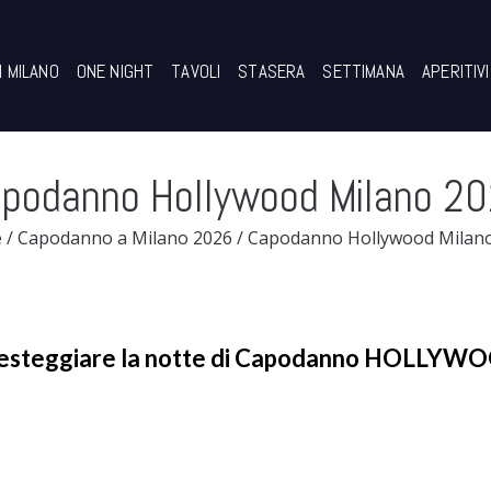
I MILANO
ONE NIGHT
TAVOLI
STASERA
SETTIMANA
APERITIVI
podanno Hollywood Milano 2
e
/
Capodanno a Milano 2026
/
Capodanno Hollywood Milano
per festeggiare la notte di Capodanno HOLLYW