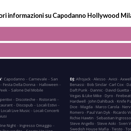
ori informazioni su Capodanno Hollywood Mil
A’
:
Capodanno
–
Carnevale
–
San
DJ:
Afrojack
-
Alesso
-
Avicii
-
Axwel
–
Festa Della Donna
–
Halloween
–
Benassi
-
Bob Sinclar
-
Carl Cox
-
Da
Week
–
Salone Del Mobile
Daft Punk
-
Dannic
-
David Guetta
Vegas & Like Mike
-
Dyro
-
Firebeat
peritivi
–
Discoteche
–
Ristoranti
–
Hardwell
-
John Dahlback
-
Knife P
taurant
–
Discopub
–
Locali Estivi
–
Dice
-
Magda
-
Marco Carola
-
Nerv
–
Locali Live Music
–
Locali Concerti
Romero
-
Paul Van Dyk
-
Ricardo Vi
hiusi
Richie Hawtin
-
Sebastian Ingrosso
Steve Angello
-
Steve Aoki
-
Sven V
One Night
–
Ingresso Omaggio
–
Swedish House Mafia
-
Tiesto
-
To
In Prevendita
–
Serate Hip Hop
–