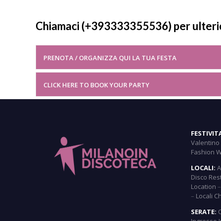
Chiamaci (+393333355536) per ulteri
PRENOTA / ORGANIZZA QUI LA TUA FESTA
CLICK HERE TO BOOK YOUR PARTY
FESTIVIT
Valentino
Fashion 
LOCALI:
A
Disco Res
Location
–
Locali C
SERATE:
Ingresso 