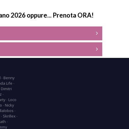
ano 2026 oppure... Prenota ORA!
l
-
Benny
da Life
-
-
Dimitri
z
-
arty
-
Loco
o
-
Nicky
llalobos
-
-
Skrillex
-
ath
-
mmy