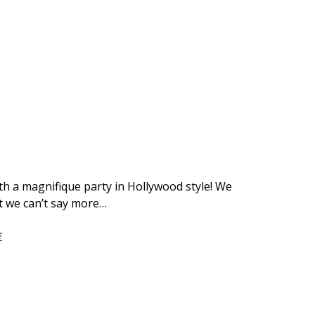
th a magnifique party in Hollywood style! We
t we can’t say more…
€