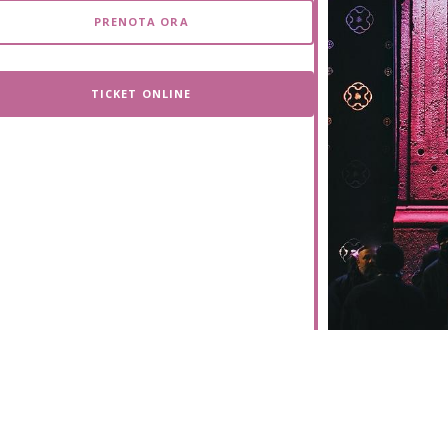
iCalendar
Office 365
PRENOTA ORA
TICKET ONLINE