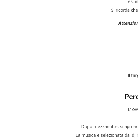
es: 
Si ricorda ch
Attenzio
Il ta
Per
E’ ov
Dopo mezzanotte, si aprono l
La musica è selezionata dai dj it