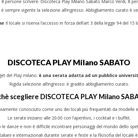
in 8 persone scrivere: Discoteca Play Milano Sabato Marco Verdi, 8 pe
e è sempre vigente la selezione all’ingresso. Abbigliamento curato è s
ne
: Il locale si riserva l’accesso in forza dell’art 3 della legge 94 del 15 
DISCOTECA
PLAY
Milano SABATO
rget del Play milano:
è una serata adatta ad un pubblico universit
Rigida selezione all’ingresso: è gradito abbigliamento curato.
chè scegliere DISCOTECA PLAY Milano SAB
viamente conosciuto come uno dei locali più frequentati da modelle e
Le serate iniziano alle 20.00 con l’aperitivo, i cocktail e i buffet.
e danze e non è difficile incontrare personaggi del mondo dello spetta
aliani e internazionali durante serate e feste e la filosofia del locale 