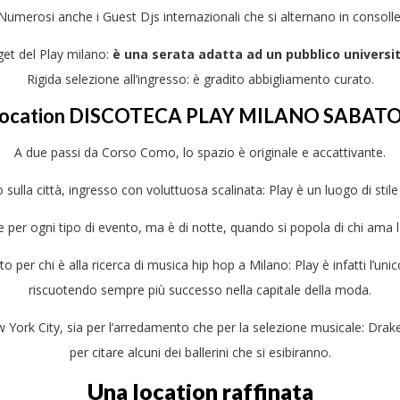
Numerosi anche i Guest Djs internazionali che si alternano in consolle
rget del Play milano:
è una serata adatta ad un pubblico universit
Rigida selezione all’ingresso: è gradito abbigliamento curato.
location DISCOTECA PLAY MILANO SABATO
A due passi da Corso Como, lo spazio è originale e accattivante.
ciano sulla città, ingresso con voluttuosa scalinata: Play è un luogo di st
e per ogni tipo di evento, ma è di notte, quando si popola di chi ama l
ento per chi è alla ricerca di musica hip hop a Milano: Play è infatti l’u
riscuotendo sempre più successo nella capitale della moda.
New York City, sia per l’arredamento che per la selezione musicale: Dr
per citare alcuni dei ballerini che si esibiranno.
Una location raffinata