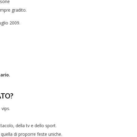
rsone
empre gradito.
luglio 2009.
ario.
ATO?
 vips.
colo, della tv e dello sport.
è quella di proporre feste uniche.