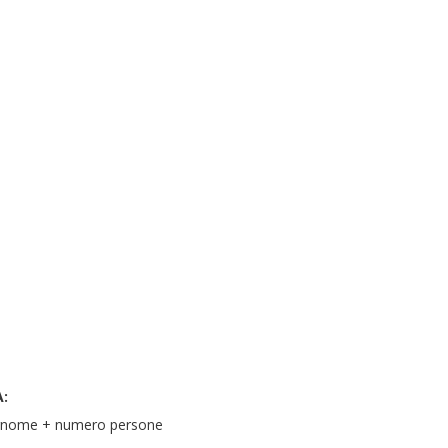
o
A:
ognome + numero persone