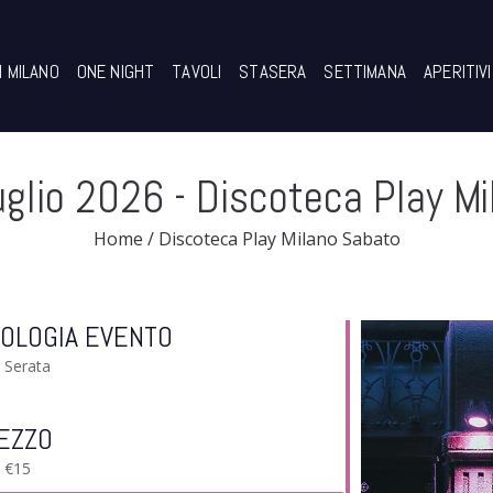
I MILANO
ONE NIGHT
TAVOLI
STASERA
SETTIMANA
APERITIVI
uglio 2026
- Discoteca Play M
Home
/
Discoteca Play Milano Sabato
POLOGIA EVENTO
Serata
EZZO
€15