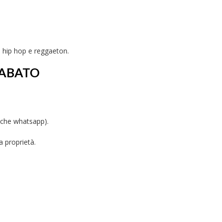
e hip hop e reggaeton.
SABATO
nche whatsapp).
a proprietà.