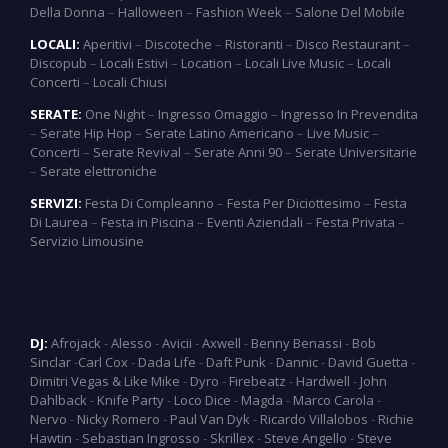
Della Donna
–
Halloween
–
Fashion Week
–
Salone Del Mobile
LOCALI:
Aperitivi
–
Discoteche
–
Ristoranti
–
Disco Restaurant
–
Discopub
–
Locali Estivi
–
Location
–
Locali Live Music
–
Locali
Concerti
–
Locali Chiusi
SERATE:
One Night
–
Ingresso Omaggio
–
Ingresso In Prevendita
–
Serate Hip Hop
–
Serate Latino Americano
–
Live Music
–
Concerti
–
Serate Revival
–
Serate Anni 90
–
Serate Universitarie
–
Serate elettroniche
SERVIZI:
Festa Di Compleanno
–
Festa Per Diciottesimo
–
Festa
Di Laurea
–
Festa in Piscina
–
Eventi Aziendali
–
Festa Privata
–
Servizio Limousine
DJ:
Afrojack
-
Alesso
-
Avicii
-
Axwell
-
Benny Benassi
-
Bob
Sinclar
-
Carl Cox
-
Dada Life
-
Daft Punk
-
Dannic
-
David Guetta
-
Dimitri Vegas & Like Mike
-
Dyro
-
Firebeatz
-
Hardwell
-
John
Dahlback
-
Knife Party
-
Loco Dice
-
Magda
-
Marco Carola
-
Nervo
-
Nicky Romero
-
Paul Van Dyk
-
Ricardo Villalobos
-
Richie
Hawtin
-
Sebastian Ingrosso
-
Skrillex
-
Steve Angello
-
Steve