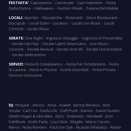
FESTIVITA’
:
Capodanno
–
Carnevale
–
San Valentino
–
Festa
Della Donna
–
Halloween
–
Fashion Week
–
Salone Del Mobile
LOCALI:
Aperitivi
–
Discoteche
–
Ristoranti
–
Disco Restaurant
–
Discopub
–
Locali Estivi
–
Location
–
Locali Live Music
–
Locali
Concerti
–
Locali Chiusi
SERATE:
One Night
–
Ingresso Omaggio
–
Ingresso In Prevendita
–
Serate Hip Hop
–
Serate Latino Americano
–
Live Music
–
Concerti
–
Serate Revival
–
Serate Anni 90
–
Serate Universitarie
–
Serate elettroniche
SERVIZI:
Festa Di Compleanno
–
Festa Per Diciottesimo
–
Festa
Di Laurea
–
Festa in Piscina
–
Eventi Aziendali
–
Festa Privata
–
Servizio Limousine
DJ:
Afrojack
-
Alesso
-
Avicii
-
Axwell
-
Benny Benassi
-
Bob
Sinclar
-
Carl Cox
-
Dada Life
-
Daft Punk
-
Dannic
-
David Guetta
-
Dimitri Vegas & Like Mike
-
Dyro
-
Firebeatz
-
Hardwell
-
John
Dahlback
-
Knife Party
-
Loco Dice
-
Magda
-
Marco Carola
-
Nervo
-
Nicky Romero
-
Paul Van Dyk
-
Ricardo Villalobos
-
Richie