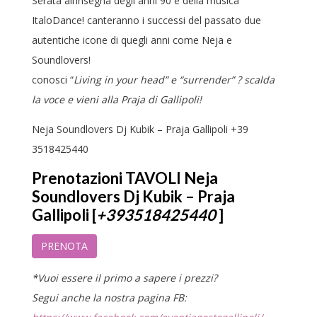
Serata all’insegna degli anni 90 e della musica
ItaloDance! canteranno i successi del passato due
autentiche icone di quegli anni come Neja e
Soundlovers!
conosci “
Living in your head” e “surrender” ? scalda
la voce e vieni alla Praja di Gallipoli!
Neja Soundlovers Dj Kubik – Praja Gallipoli +39
3518425440
Prenotazioni TAVOLI Neja
Soundlovers Dj Kubik – Praja
Gallipoli [
+393518425440
]
PRENOTA
*Vuoi essere il primo a sapere i prezzi?
Segui anche la nostra pagina FB: