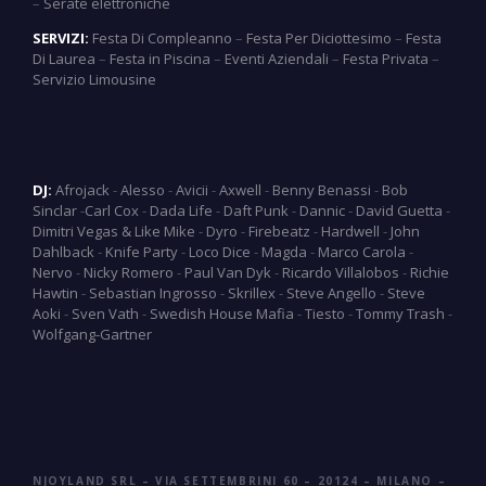
–
Serate elettroniche
SERVIZI:
Festa Di Compleanno
–
Festa Per Diciottesimo
–
Festa
Di Laurea
–
Festa in Piscina
–
Eventi Aziendali
–
Festa Privata
–
Servizio Limousine
DJ:
Afrojack
-
Alesso
-
Avicii
-
Axwell
-
Benny Benassi
-
Bob
Sinclar
-
Carl Cox
-
Dada Life
-
Daft Punk
-
Dannic
-
David Guetta
-
Dimitri Vegas & Like Mike
-
Dyro
-
Firebeatz
-
Hardwell
-
John
Dahlback
-
Knife Party
-
Loco Dice
-
Magda
-
Marco Carola
-
Nervo
-
Nicky Romero
-
Paul Van Dyk
-
Ricardo Villalobos
-
Richie
Hawtin
-
Sebastian Ingrosso
-
Skrillex
-
Steve Angello
-
Steve
Aoki
-
Sven Vath
-
Swedish House Mafia
-
Tiesto
-
Tommy Trash
-
Wolfgang-Gartner
NJOYLAND SRL – VIA SETTEMBRINI 60 – 20124 – MILANO –