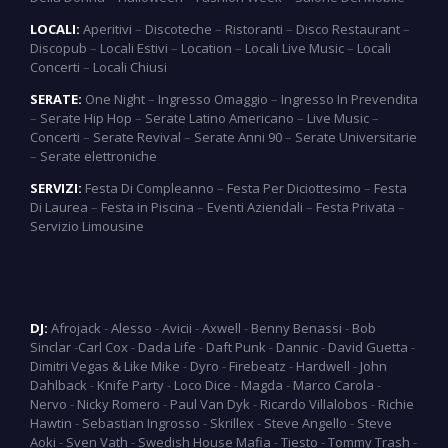
LOCALI:
Aperitivi
–
Discoteche
–
Ristoranti
–
Disco Restaurant
–
Discopub
–
Locali Estivi
–
Location
–
Locali Live Music
–
Locali
Concerti
–
Locali Chiusi
SERATE:
One Night
–
Ingresso Omaggio
–
Ingresso In Prevendita
–
Serate Hip Hop
–
Serate Latino Americano
–
Live Music
–
Concerti
–
Serate Revival
–
Serate Anni 90
–
Serate Universitarie
–
Serate elettroniche
SERVIZI:
Festa Di Compleanno
–
Festa Per Diciottesimo
–
Festa
Di Laurea
–
Festa in Piscina
–
Eventi Aziendali
–
Festa Privata
–
Servizio Limousine
DJ:
Afrojack
-
Alesso
-
Avicii
-
Axwell
-
Benny Benassi
-
Bob
Sinclar
-
Carl Cox
-
Dada Life
-
Daft Punk
-
Dannic
-
David Guetta
-
Dimitri Vegas & Like Mike
-
Dyro
-
Firebeatz
-
Hardwell
-
John
Dahlback
-
Knife Party
-
Loco Dice
-
Magda
-
Marco Carola
-
Nervo
-
Nicky Romero
-
Paul Van Dyk
-
Ricardo Villalobos
-
Richie
Hawtin
-
Sebastian Ingrosso
-
Skrillex
-
Steve Angello
-
Steve
Aoki
-
Sven Vath
-
Swedish House Mafia
-
Tiesto
-
Tommy Trash
-