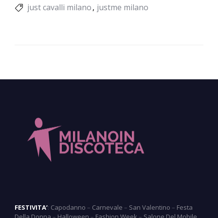
just cavalli milano
justme milano
FESTIVITA’
:
Capodanno
–
Carnevale
–
San Valentino
–
Festa
Della Donna
–
Halloween
–
Fashion Week
–
Salone Del Mobile