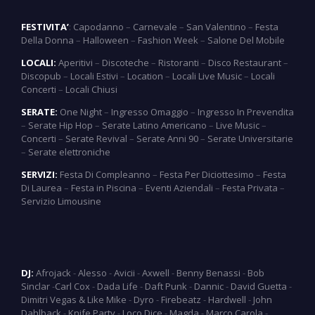
FESTIVITA’
:
Capodanno
–
Carnevale
–
San Valentino
–
Festa
Della Donna
–
Halloween
–
Fashion Week
–
Salone Del Mobile
LOCALI:
Aperitivi
–
Discoteche
–
Ristoranti
–
Disco Restaurant
–
Discopub
–
Locali Estivi
–
Location
–
Locali Live Music
–
Locali
Concerti
–
Locali Chiusi
SERATE:
One Night
–
Ingresso Omaggio
–
Ingresso In Prevendita
–
Serate Hip Hop
–
Serate Latino Americano
–
Live Music
–
Concerti
–
Serate Revival
–
Serate Anni 90
–
Serate Universitarie
–
Serate elettroniche
SERVIZI:
Festa Di Compleanno
–
Festa Per Diciottesimo
–
Festa
Di Laurea
–
Festa in Piscina
–
Eventi Aziendali
–
Festa Privata
–
Servizio Limousine
DJ:
Afrojack
-
Alesso
-
Avicii
-
Axwell
-
Benny Benassi
-
Bob
Sinclar
-
Carl Cox
-
Dada Life
-
Daft Punk
-
Dannic
-
David Guetta
-
Dimitri Vegas & Like Mike
-
Dyro
-
Firebeatz
-
Hardwell
-
John
Dahlback
-
Knife Party
-
Loco Dice
-
Magda
-
Marco Carola
-