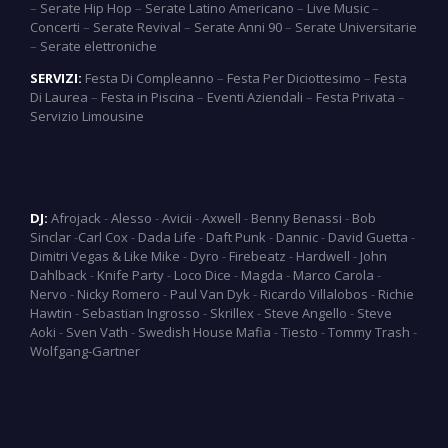
–
Serate Hip Hop
–
Serate Latino Americano
–
Live Music
–
Concerti
–
Serate Revival
–
Serate Anni 90
–
Serate Universitarie
–
Serate elettroniche
SERVIZI:
Festa Di Compleanno
–
Festa Per Diciottesimo
–
Festa
Di Laurea
–
Festa in Piscina
–
Eventi Aziendali
–
Festa Privata
–
Servizio Limousine
DJ:
Afrojack
-
Alesso
-
Avicii
-
Axwell
-
Benny Benassi
-
Bob
Sinclar
-
Carl Cox
-
Dada Life
-
Daft Punk
-
Dannic
-
David Guetta
-
Dimitri Vegas & Like Mike
-
Dyro
-
Firebeatz
-
Hardwell
-
John
Dahlback
-
Knife Party
-
Loco Dice
-
Magda
-
Marco Carola
-
Nervo
-
Nicky Romero
-
Paul Van Dyk
-
Ricardo Villalobos
-
Richie
Hawtin
-
Sebastian Ingrosso
-
Skrillex
-
Steve Angello
-
Steve
Aoki
-
Sven Vath
-
Swedish House Mafia
-
Tiesto
-
Tommy Trash
-
Wolfgang-Gartner