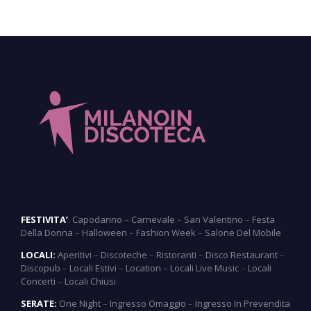
FESTIVITA’
:
Capodanno
–
Carnevale
–
San Valentino
–
Festa
Della Donna
–
Halloween
–
Fashion Week
–
Salone Del Mobile
LOCALI:
Aperitivi
–
Discoteche
–
Ristoranti
–
Disco Restaurant
–
Discopub
–
Locali Estivi
–
Location
–
Locali Live Music
–
Locali
Concerti
–
Locali Chiusi
SERATE:
One Night
–
Ingresso Omaggio
–
Ingresso In Prevendita