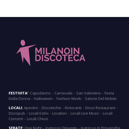
FESTIVITA’
:
Capodanno
–
Carnevale
–
San Valentino
–
Festa
Della Donna
–
Halloween
–
Fashion Week
–
Salone Del Mobile
LOCALI:
Aperitivi
–
Discoteche
–
Ristoranti
–
Disco Restaurant
–
Discopub
–
Locali Estivi
–
Location
–
Locali Live Music
–
Locali
Concerti
–
Locali Chiusi
SERATE:
One Night
–
Ingresso Omaggio
–
Ingresso In Prevendita