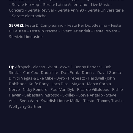
–
Serate Hip Hop
–
Serate Latino Americano
–
Live Music
–
Concerti
–
Serate Revival
–
Serate Anni 90
–
Serate Universitarie
–
Serate elettroniche
SERVIZI:
Festa Di Compleanno
–
Festa Per Diciottesimo
–
Festa
Di Laurea
–
Festa in Piscina
–
Eventi Aziendali
–
Festa Privata
–
Servizio Limousine
DJ:
Afrojack
-
Alesso
-
Avicii
-
Axwell
-
Benny Benassi
-
Bob
Sinclar
-
Carl Cox
-
Dada Life
-
Daft Punk
-
Dannic
-
David Guetta
-
Dimitri Vegas & Like Mike
-
Dyro
-
Firebeatz
-
Hardwell
-
John
Dahlback
-
Knife Party
-
Loco Dice
-
Magda
-
Marco Carola
-
Nervo
-
Nicky Romero
-
Paul Van Dyk
-
Ricardo Villalobos
-
Richie
Hawtin
-
Sebastian Ingrosso
-
Skrillex
-
Steve Angello
-
Steve
Aoki
-
Sven Vath
-
Swedish House Mafia
-
Tiesto
-
Tommy Trash
-
Wolfgang-Gartner