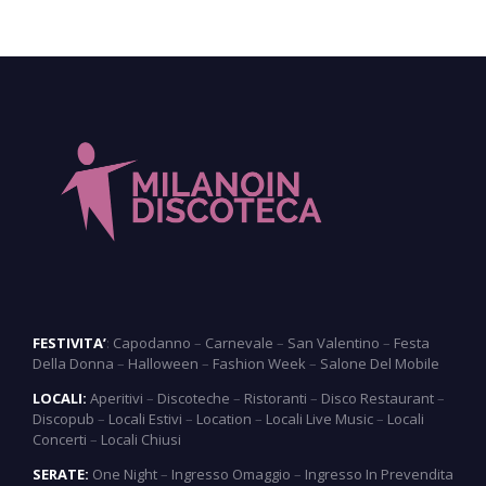
FESTIVITA’
:
Capodanno
–
Carnevale
–
San Valentino
–
Festa
Della Donna
–
Halloween
–
Fashion Week
–
Salone Del Mobile
LOCALI:
Aperitivi
–
Discoteche
–
Ristoranti
–
Disco Restaurant
–
Discopub
–
Locali Estivi
–
Location
–
Locali Live Music
–
Locali
Concerti
–
Locali Chiusi
SERATE:
One Night
–
Ingresso Omaggio
–
Ingresso In Prevendita