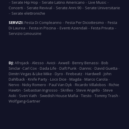
–
Serate Hip Hop
–
Serate Latino Americano
–
Live Music
–
Concerti
–
Serate Revival
–
Serate Anni 90
–
Serate Universitarie
–
Serate elettroniche
SERVIZI:
Festa Di Compleanno
–
Festa Per Diciottesimo
–
Festa
Di Laurea
–
Festa in Piscina
–
Eventi Aziendali
–
Festa Privata
–
Servizio Limousine
DJ:
Afrojack
-
Alesso
-
Avicii
-
Axwell
-
Benny Benassi
-
Bob
Sinclar
-
Carl Cox
-
Dada Life
-
Daft Punk
-
Dannic
-
David Guetta
-
Dimitri Vegas & Like Mike
-
Dyro
-
Firebeatz
-
Hardwell
-
John
Dahlback
-
Knife Party
-
Loco Dice
-
Magda
-
Marco Carola
-
Nervo
-
Nicky Romero
-
Paul Van Dyk
-
Ricardo Villalobos
-
Richie
Hawtin
-
Sebastian Ingrosso
-
Skrillex
-
Steve Angello
-
Steve
Aoki
-
Sven Vath
-
Swedish House Mafia
-
Tiesto
-
Tommy Trash
-
Wolfgang-Gartner