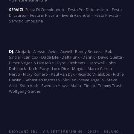
SERVIZI:
Festa Di Compleanno
–
Festa Per Diciottesimo
–
Festa
Di Laurea
–
Festa in Piscina
–
Eventi Aziendali
–
Festa Privata
–
Servizio Limousine
DJ:
Afrojack
-
Alesso
-
Avicii
-
Axwell
-
Benny Benassi
-
Bob
Sinclar
-
Carl Cox
-
Dada Life
-
Daft Punk
-
Dannic
-
David Guetta
-
Dimitri Vegas & Like Mike
-
Dyro
-
Firebeatz
-
Hardwell
-
John
Dahlback
-
Knife Party
-
Loco Dice
-
Magda
-
Marco Carola
-
Nervo
-
Nicky Romero
-
Paul Van Dyk
-
Ricardo Villalobos
-
Richie
Hawtin
-
Sebastian Ingrosso
-
Skrillex
-
Steve Angello
-
Steve
Aoki
-
Sven Vath
-
Swedish House Mafia
-
Tiesto
-
Tommy Trash
-
Wolfgang-Gartner
NJOYLAND SRL – VIA SETTEMBRINI 60 – 20124 – MILANO –