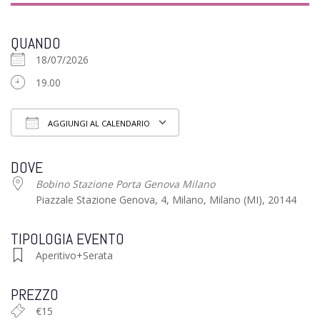
QUANDO
18/07/2026
19.00
AGGIUNGI AL CALENDARIO
Download ICS
Google Calendar
iCalendar
Of
DOVE
Bobino Stazione Porta Genova Milano
Piazzale Stazione Genova, 4, Milano, Milano (MI), 20144
TIPOLOGIA EVENTO
Aperitivo+Serata
PREZZO
€15