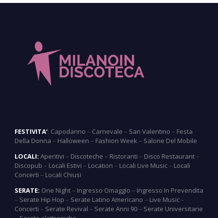
FESTIVITA’
:
Capodanno
–
Carnevale
–
San Valentino
–
Festa
Della Donna
–
Halloween
–
Fashion Week
–
Salone Del Mobile
LOCALI:
Aperitivi
–
Discoteche
–
Ristoranti
–
Disco Restaurant
–
Discopub
–
Locali Estivi
–
Location
–
Locali Live Music
–
Locali
Concerti
–
Locali Chiusi
SERATE:
One Night
–
Ingresso Omaggio
–
Ingresso In Prevendita
–
Serate Hip Hop
–
Serate Latino Americano
–
Live Music
–
Concerti
–
Serate Revival
–
Serate Anni 90
–
Serate Universitarie
–
Serate elettroniche