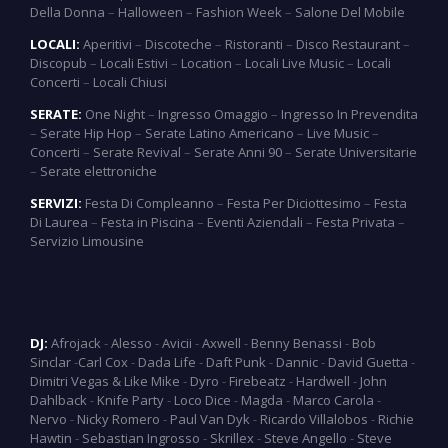
Della Donna
–
Halloween
–
Fashion Week
–
Salone Del Mobile
LOCALI:
Aperitivi
–
Discoteche
–
Ristoranti
–
Disco Restaurant
–
Discopub
–
Locali Estivi
–
Location
–
Locali Live Music
–
Locali
Concerti
–
Locali Chiusi
SERATE:
One Night
–
Ingresso Omaggio
–
Ingresso In Prevendita
–
Serate Hip Hop
–
Serate Latino Americano
–
Live Music
–
Concerti
–
Serate Revival
–
Serate Anni 90
–
Serate Universitarie
–
Serate elettroniche
SERVIZI:
Festa Di Compleanno
–
Festa Per Diciottesimo
–
Festa
Di Laurea
–
Festa in Piscina
–
Eventi Aziendali
–
Festa Privata
–
Servizio Limousine
DJ:
Afrojack
-
Alesso
-
Avicii
-
Axwell
-
Benny Benassi
-
Bob
Sinclar
-
Carl Cox
-
Dada Life
-
Daft Punk
-
Dannic
-
David Guetta
-
Dimitri Vegas & Like Mike
-
Dyro
-
Firebeatz
-
Hardwell
-
John
Dahlback
-
Knife Party
-
Loco Dice
-
Magda
-
Marco Carola
-
Nervo
-
Nicky Romero
-
Paul Van Dyk
-
Ricardo Villalobos
-
Richie
Hawtin
-
Sebastian Ingrosso
-
Skrillex
-
Steve Angello
-
Steve