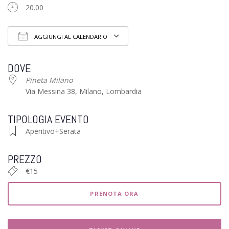
20.00
AGGIUNGI AL CALENDARIO
Download ICS
Google Calendar
iCalendar
Of
DOVE
Pineta Milano
Via Messina 38, Milano, Lombardia
TIPOLOGIA EVENTO
Aperitivo+Serata
PREZZO
€15
PRENOTA ORA