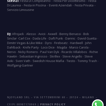
SERVIZI:
Festa Di Compleanno
–
Festa Per Diciottesimo
–
Festa
Di Laurea
–
Festa in Piscina
–
Eventi Aziendali
–
Festa Privata
–
Servizio Limousine
DJ:
Afrojack
-
Alesso
-
Avicii
-
Axwell
-
Benny Benassi
-
Bob
Sinclar
-
Carl Cox
-
Dada Life
-
Daft Punk
-
Dannic
-
David Guetta
-
Dimitri Vegas & Like Mike
-
Dyro
-
Firebeatz
-
Hardwell
-
John
Dahlback
-
Knife Party
-
Loco Dice
-
Magda
-
Marco Carola
-
Nervo
-
Nicky Romero
-
Paul Van Dyk
-
Ricardo Villalobos
-
Richie
Hawtin
-
Sebastian Ingrosso
-
Skrillex
-
Steve Angello
-
Steve
Aoki
-
Sven Vath
-
Swedish House Mafia
-
Tiesto
-
Tommy Trash
-
Wolfgang-Gartner
NJOYLAND SRL – VIA SETTEMBRINI 60 – 20124 – MILANO –
CF/PI 08987170969 |
PRIVACY POLICY