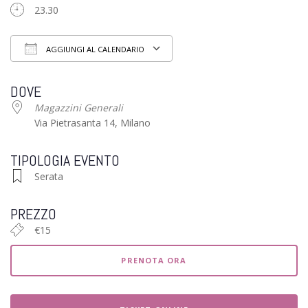
23.30
AGGIUNGI AL CALENDARIO
Download ICS
Google Calendar
iCalendar
Office 3
DOVE
Magazzini Generali
Via Pietrasanta 14, Milano
TIPOLOGIA EVENTO
Serata
PREZZO
€15
PRENOTA ORA