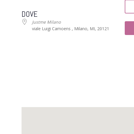
Download ICS
Google Calendar
DOVE
Justme Milano
viale Luigi Camoens , Milano, MI, 20121