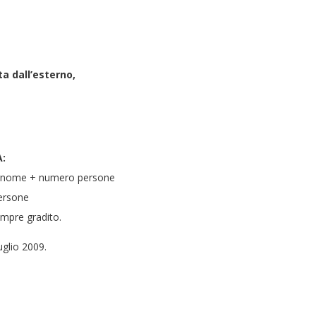
ta dall’esterno,
A:
ognome + numero persone
persone
empre gradito.
luglio 2009.