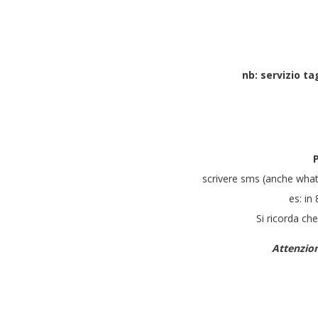
nb: servizio ta
P
scrivere sms (anche wh
es: in
Si ricorda ch
Attenzio