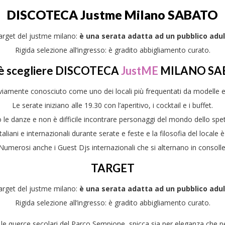
DISCOTECA
Justme
Milano SABATO
target del justme milano:
è una serata adatta ad un pubblico adul
Rigida selezione all’ingresso: è gradito abbigliamento curato.
è scegliere DISCOTECA
JustME
MILANO SA
viamente conosciuto come uno dei locali più frequentati da modelle e
Le serate iniziano alle 19.30 con l’aperitivo, i cocktail e i buffet.
e danze e non è difficile incontrare personaggi del mondo dello spetta
aliani e internazionali durante serate e feste e la filosofia del locale 
Numerosi anche i Guest Djs internazionali che si alternano in consolle
TARGET
target del justme milano:
è una serata adatta ad un pubblico adul
Rigida selezione all’ingresso: è gradito abbigliamento curato.
a le querce secolari del Parco Sempione, spicca sia per eleganza che p