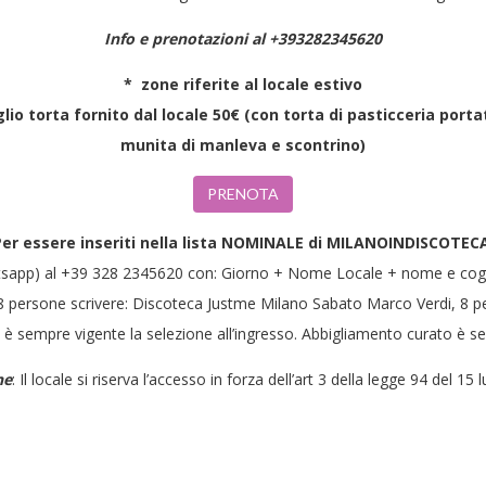
Info e prenotazioni al +393282345620
* zone riferite al locale estivo
glio torta fornito dal locale 50€ (con torta di pasticceria porta
munita di manleva e scontrino)
PRENOTA
er essere inseriti nella lista NOMINALE di MILANOINDISCOTEC
atsapp) al +39 328 2345620 con: Giorno + Nome Locale + nome e c
 8 persone scrivere: Discoteca Justme Milano Sabato Marco Verdi, 8 
e è sempre vigente la selezione all’ingresso. Abbigliamento curato è s
ne
: Il locale si riserva l’accesso in forza dell’art 3 della legge 94 del 15 