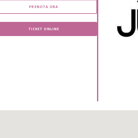
iCalendar
Office 365
PRENOTA ORA
TICKET ONLINE