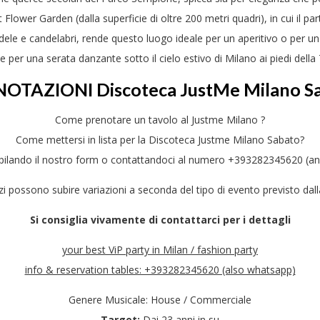
 Flower Garden (dalla superficie di oltre 200 metri quadri), in cui il p
dele e candelabri, rende questo luogo ideale per un aperitivo o per un 
e per una serata danzante sotto il cielo estivo di Milano ai piedi dell
OTAZIONI Discoteca JustMe Milano S
Come prenotare un tavolo al Justme Milano ?
Come mettersi in lista per la Discoteca Justme Milano Sabato?
ilando il nostro form o contattandoci al numero +393282345620 (a
zzi possono subire variazioni a seconda del tipo di evento previsto dall
Si consiglia vivamente di contattarci per i dettagli
your best ViP party in Milan / fashion party
info & reservation tables: +393282345620 (also whatsapp)
Genere Musicale: House / Commerciale
Target:
Dai 23 anni in su