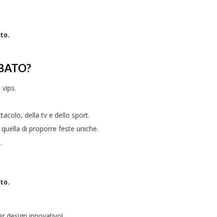
to.
BATO?
 vips.
colo, della tv e dello sport.
è quella di proporre feste uniche.
.
to.
er design innovativo!