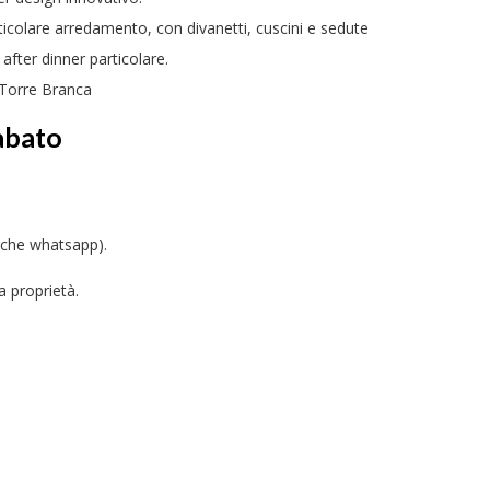
articolare arredamento, con divanetti, cuscini e sedute
after dinner particolare.
a Torre Branca
abato
nche whatsapp).
a proprietà.