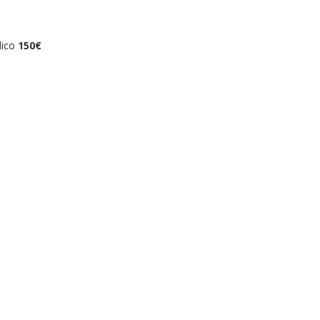
lico
150€