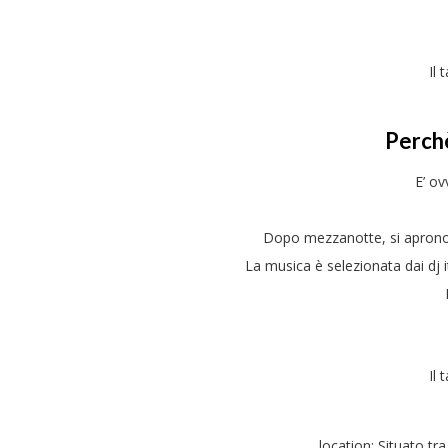
Il 
Perch
E’ ov
Dopo mezzanotte, si aprono l
La musica è selezionata dai dj it
Il 
location: Situato tr