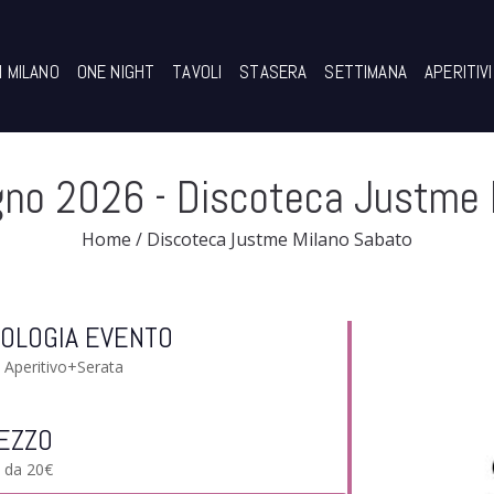
I MILANO
ONE NIGHT
TAVOLI
STASERA
SETTIMANA
APERITIVI
gno 2026
- Discoteca Justme 
Home
/
Discoteca Justme Milano Sabato
POLOGIA EVENTO
Aperitivo+Serata
EZZO
da 20€