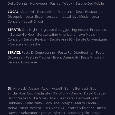
Della Donna
–
Halloween
–
Fashion Week
–
Salone Del Mobile
LOCALI:
Aperitivi
–
Discoteche
–
Ristoranti
–
Disco Restaurant
–
Discopub
–
Locali Estivi
–
Location
–
Locali Live Music
–
Locali
Concerti
–
Locali Chiusi
SERATE:
One Night
–
Ingresso Omaggio
–
Ingresso In Prevendita
–
Serate Hip Hop
–
Serate Latino Americano
–
Live Music
–
Concerti
–
Serate Revival
–
Serate Anni 90
–
Serate Universitarie
–
Serate elettroniche
SERVIZI:
Festa Di Compleanno
–
Festa Per Diciottesimo
–
Festa
Di Laurea
–
Festa in Piscina
–
Eventi Aziendali
–
Festa Privata
–
Servizio Limousine
DJ:
Afrojack
-
Alesso
-
Avicii
-
Axwell
-
Benny Benassi
-
Bob
Sinclar
-
Carl Cox
-
Dada Life
-
Daft Punk
-
Dannic
-
David Guetta
-
Dimitri Vegas & Like Mike
-
Dyro
-
Firebeatz
-
Hardwell
-
John
Dahlback
-
Knife Party
-
Loco Dice
-
Magda
-
Marco Carola
-
Nervo
-
Nicky Romero
-
Paul Van Dyk
-
Ricardo Villalobos
-
Richie
Hawtin
-
Sebastian Ingrosso
-
Skrillex
-
Steve Angello
-
Steve