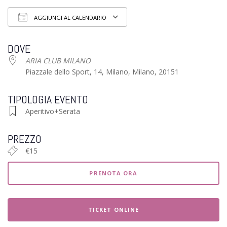
AGGIUNGI AL CALENDARIO
Download ICS
Google Calendar
iCalendar
Of
DOVE
ARIA CLUB MILANO
Piazzale dello Sport, 14, Milano, Milano, 20151
TIPOLOGIA EVENTO
Aperitivo+Serata
PREZZO
€15
PRENOTA ORA
TICKET ONLINE