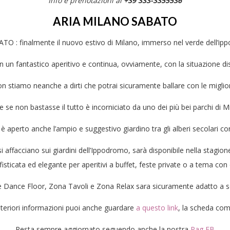
Info e prenotazioni al
+39 333-3355536
ARIA MILANO SABATO
 : finalmente il nuovo estivo di Milano, immerso nel verde dell’ipp
 un fantastico aperitivo e continua, ovviamente, con la situazione dis
 stiamo neanche a dirti che potrai sicuramente ballare con le miglio
se non bastasse il tutto è incorniciato da uno dei più bei parchi di M
 aperto anche l’ampio e suggestivo giardino tra gli alberi secolari co
 affacciano sui giardini dell’Ippodromo, sarà disponibile nella stagion
isticata ed elegante per aperitivi a buffet, feste private o a tema con d
e Dance Floor, Zona Tavoli e Zona Relax sara sicuramente adatto a sodd
lteriori informazioni puoi anche guardare
a questo link
, la scheda comp
Resta sempre aggiornato seguendo anche la nostra
Pag FB