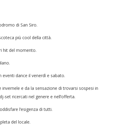
odromo di San Siro.
coteca più cool della città.
ri hit del momento.
ilano.
n eventi dance il venerdì e sabato.
e invernele e da la sensazione di trovarsi sospesi in
j-set ricercati nel genere e nell’offerta.
isfare l’esigenza di tutti.
leta del locale.