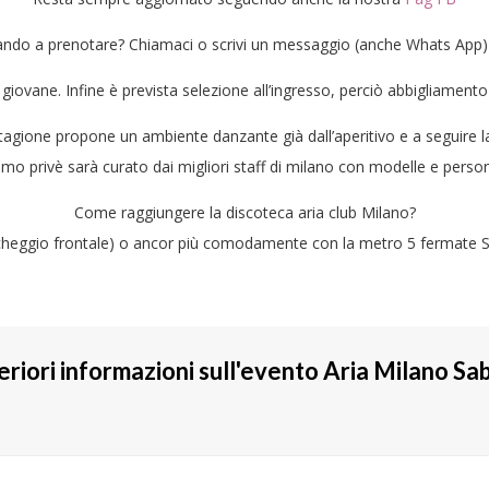
ando a prenotare? Chiamaci o scrivi un messaggio (anche Whats Ap
t giovane. Infine è prevista selezione all’ingresso, perciò abbigliame
ione propone un ambiente danzante già dall’aperitivo e a seguire la
simo privè sarà curato dai migliori staff di milano con modelle e person
Come raggiungere la discoteca aria club Milano?
cheggio frontale) o ancor più comodamente con la metro 5 fermate
teriori informazioni sull'evento Aria Milano S