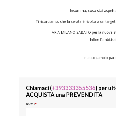
Insomma, cosa stai aspett
Ti ricordiamo, che la serata è rivolta a un targe
ARIA MILANO SABATO per la nuova stag
Infine l’ambitis
In auto (ampio par
Chiamaci (
+393333355536
) per ul
ACQUISTA una PREVENDITA
NOME
*