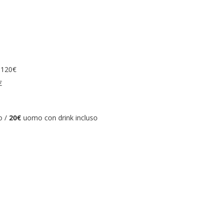
 120€
€
o /
20€
uomo con drink incluso