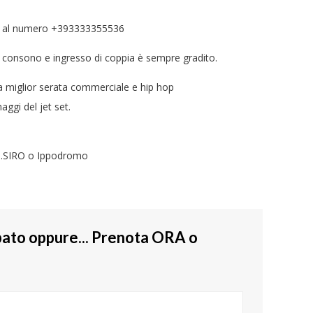
p) al numero +393333355536
nto consono e ingresso di coppia è sempre gradito.
 miglior serata commerciale e hip hop
aggi del jet set.
 S.SIRO o Ippodromo
abato oppure... Prenota ORA o