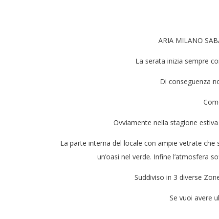
ARIA MILANO SABATO
La serata inizia sempre con
Di conseguenza non
Come 
Ovviamente nella stagione estiva è
La parte interna del locale con ampie vetrate che si
un’oasi nel verde. Infine l’atmosfera sof
Suddiviso in 3 diverse Zon
Se vuoi avere u