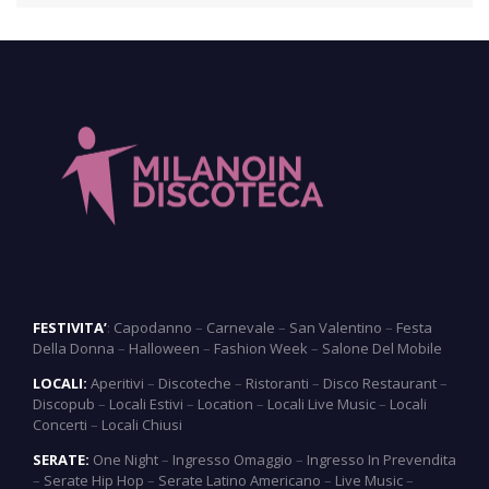
FESTIVITA’
:
Capodanno
–
Carnevale
–
San Valentino
–
Festa
Della Donna
–
Halloween
–
Fashion Week
–
Salone Del Mobile
LOCALI:
Aperitivi
–
Discoteche
–
Ristoranti
–
Disco Restaurant
–
Discopub
–
Locali Estivi
–
Location
–
Locali Live Music
–
Locali
Concerti
–
Locali Chiusi
SERATE:
One Night
–
Ingresso Omaggio
–
Ingresso In Prevendita
–
Serate Hip Hop
–
Serate Latino Americano
–
Live Music
–