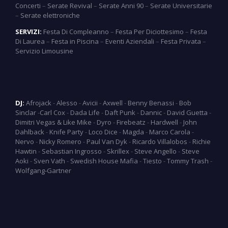
Concerti
–
Serate Revival
–
Serate Anni 90
–
Serate Universitarie
–
Serate elettroniche
SERVIZI:
Festa Di Compleanno
–
Festa Per Diciottesimo
–
Festa
Di Laurea
–
Festa in Piscina
–
Eventi Aziendali
–
Festa Privata
–
Servizio Limousine
DJ:
Afrojack
-
Alesso
-
Avicii
-
Axwell
-
Benny Benassi
-
Bob
Sinclar
-
Carl Cox
-
Dada Life
-
Daft Punk
-
Dannic
-
David Guetta
-
Dimitri Vegas & Like Mike
-
Dyro
-
Firebeatz
-
Hardwell
-
John
Dahlback
-
Knife Party
-
Loco Dice
-
Magda
-
Marco Carola
-
Nervo
-
Nicky Romero
-
Paul Van Dyk
-
Ricardo Villalobos
-
Richie
Hawtin
-
Sebastian Ingrosso
-
Skrillex
-
Steve Angello
-
Steve
Aoki
-
Sven Vath
-
Swedish House Mafia
-
Tiesto
-
Tommy Trash
-
Wolfgang-Gartner