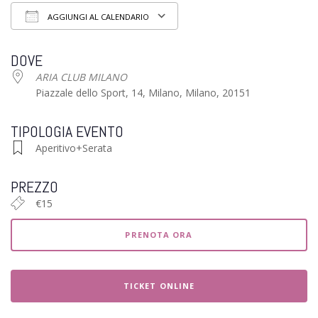
AGGIUNGI AL CALENDARIO
Download ICS
Google Calendar
iCalendar
Of
DOVE
ARIA CLUB MILANO
Piazzale dello Sport, 14, Milano, Milano, 20151
TIPOLOGIA EVENTO
Aperitivo+Serata
PREZZO
€15
PRENOTA ORA
TICKET ONLINE