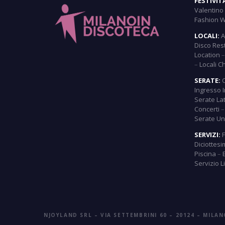
FESTIVIT
Valentino
Fashion 
LOCALI:
A
Disco Res
Location
–
Locali C
SERATE:
Ingresso 
Serate La
Concerti
Serate Uni
SERVIZI:
Diciottes
Piscina
–
Servizio 
NJOYLAND SRL – VIA SETTEMBRINI 60 – 20124 – MILAN