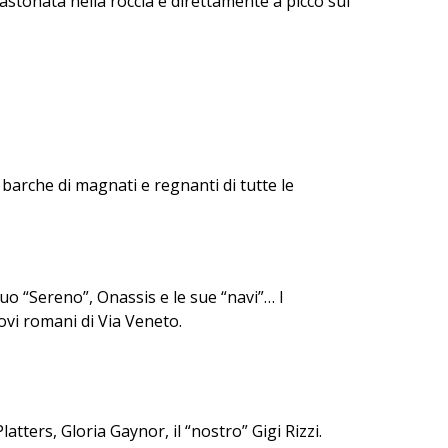
castonata nella roccia e direttamente a picco sul
 barche di magnati e regnanti di tutte le
 suo “Sereno”, Onassis e le sue “navi”… I
ovi romani di Via Veneto.
tters, Gloria Gaynor, il “nostro” Gigi Rizzi.