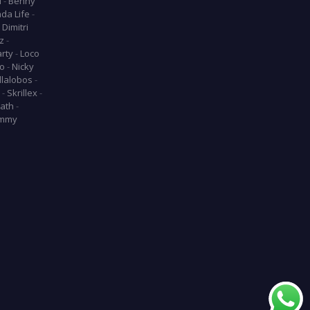
l
-
Benny
da Life
-
-
Dimitri
z
-
arty
-
Loco
o
-
Nicky
llalobos
-
-
Skrillex
-
ath
-
mmy