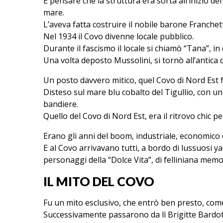
E pensare che la struttura era sorta all’inizio d
mare.
L’aveva fatta costruire il nobile barone Franchett
Nel 1934 il Covo divenne locale pubblico.
Durante il fascismo il locale si chiamò “Tana”, in
Una volta deposto Mussolini, si tornò all’antica
Un posto davvero mitico, quel Covo di Nord Est 
Disteso sul mare blu cobalto del Tigullio, con un
bandiere.
Quello del Covo di Nord Est, era il ritrovo chic pe
Erano gli anni del boom, industriale, economico 
E al Covo arrivavano tutti, a bordo di lussuosi yac
personaggi della “Dolce Vita”, di felliniana memo
IL MITO DEL COVO
Fu un mito esclusivo, che entrò ben presto, come
Successivamente passarono da lì Brigitte Bardot e