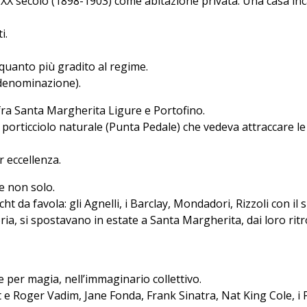
el XX secolo (1898-1903) come abitazione privata. Una casa in
i.
 quanto più gradito al regime.
 denominazione).
fra Santa Margherita Ligure e Portofino.
 porticciolo naturale (Punta Pedale) che vedeva attraccare le
r eccellenza.
e non solo.
ht da favola: gli Agnelli, i Barclay, Mondadori, Rizzoli con il
ria, si spostavano in estate a Santa Margherita, dai loro ritr
 per magia, nell’immaginario collettivo.
 Roger Vadim, Jane Fonda, Frank Sinatra, Nat King Cole, i Pla