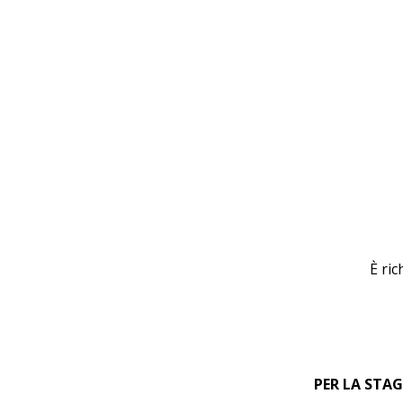
È ric
PER LA STAG