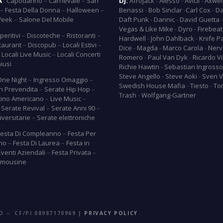
A’
:
Capodanno
–
Carnevale
–
San
DJ:
Afrojack
-
Alesso
-
Avicii
-
Axwel
–
Festa Della Donna
–
Halloween
–
Benassi
-
Bob Sinclar
-
Carl Cox
-
Da
Week
–
Salone Del Mobile
Daft Punk
-
Dannic
-
David Guetta
Vegas & Like Mike
-
Dyro
-
Firebeat
peritivi
–
Discoteche
–
Ristoranti
–
Hardwell
-
John Dahlback
-
Knife P
taurant
–
Discopub
–
Locali Estivi
–
Dice
-
Magda
-
Marco Carola
-
Nerv
–
Locali Live Music
–
Locali Concerti
Romero
-
Paul Van Dyk
-
Ricardo Vi
hiusi
Richie Hawtin
-
Sebastian Ingrosso
Steve Angello
-
Steve Aoki
-
Sven V
One Night
–
Ingresso Omaggio
–
Swedish House Mafia
-
Tiesto
-
To
In Prevendita
–
Serate Hip Hop
–
Trash
-
Wolfgang-Gartner
tino Americano
–
Live Music
–
–
Serate Revival
–
Serate Anni 90
–
versitarie
–
Serate elettroniche
Festa Di Compleanno
–
Festa Per
imo
–
Festa Di Laurea
–
Festa in
Eventi Aziendali
–
Festa Privata
–
Limousine
O – CF/PI 08987170969 |
PRIVACY POLICY