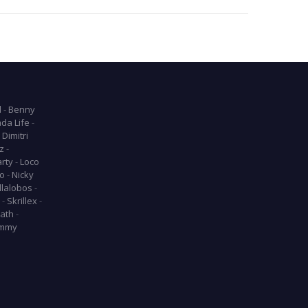
l
-
Benny
da Life
-
-
Dimitri
z
-
arty
-
Loco
o
-
Nicky
llalobos
-
-
Skrillex
-
ath
-
mmy