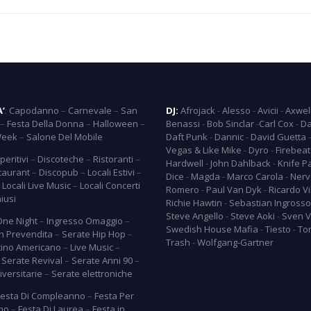
A’
:
Capodanno
–
Carnevale
–
San
DJ:
Afrojack
-
Alesso
-
Avicii
-
Axwel
–
Festa Della Donna
–
Halloween
–
Benassi
-
Bob Sinclar
-
Carl Cox
-
Da
Week
–
Salone Del Mobile
Daft Punk
-
Dannic
-
David Guetta
Vegas & Like Mike
-
Dyro
-
Firebeat
peritivi
–
Discoteche
–
Ristoranti
–
Hardwell
-
John Dahlback
-
Knife P
taurant
–
Discopub
–
Locali Estivi
–
Dice
-
Magda
-
Marco Carola
-
Nerv
–
Locali Live Music
–
Locali Concerti
Romero
-
Paul Van Dyk
-
Ricardo Vi
hiusi
Richie Hawtin
-
Sebastian Ingrosso
Steve Angello
-
Steve Aoki
-
Sven V
One Night
–
Ingresso Omaggio
–
Swedish House Mafia
-
Tiesto
-
To
In Prevendita
–
Serate Hip Hop
–
Trash
-
Wolfgang-Gartner
tino Americano
–
Live Music
–
–
Serate Revival
–
Serate Anni 90
–
versitarie
–
Serate elettroniche
Festa Di Compleanno
–
Festa Per
imo
–
Festa Di Laurea
–
Festa in