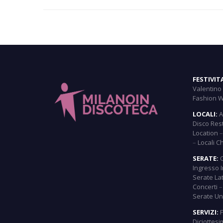
FESTIVIT
Valentino
Fashion 
LOCALI:
A
Disco Res
Location
–
Locali C
SERATE:
Ingresso 
Serate La
Concerti
Serate Uni
SERVIZI:
Diciottes