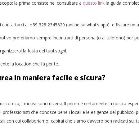
o scopo: la prima consiste nel consultare a
questo link
la guida completa
oi contattarci al +39 328 2345620 (anche su what’s app) e fissare un a
ivo preferiamo sempre incontrarti di persona (o al telefono) per potert
rganizzerai la festa dei tuoi sogni.
nte la location che fa per te.
rea in maniera facile e sicura?
n discoteca, i motivi sono diversi. Il primo è certamente la nostra esp
professionisti che conosce bene i locali e le esigenze del pubblico; pe
locali con cui collaboriamo, capirai che siamo davvero ben radicati sul 