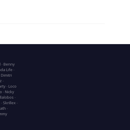
l
-
Benny
da Life
-
-
Dimitri
z
-
arty
-
Loco
o
-
Nicky
llalobos
-
-
Skrillex
-
ath
-
mmy