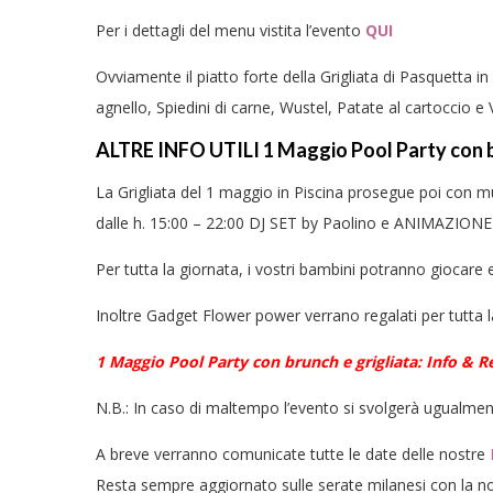
Per i dettagli del menu vistita l’evento
QUI
Ovviamente il piatto forte della Grigliata di Pasquetta i
agnello, Spiedini di carne, Wustel, Patate al cartoccio e V
ALTRE INFO UTILI 1 Maggio Pool Party con b
La Grigliata del 1 maggio in Piscina prosegue poi con m
dalle h. 15:00 – 22:00 DJ SET by Paolino e ANIMAZIONE
Per tutta la giornata, i vostri bambini potranno gioca
Inoltre Gadget Flower power verrano regalati per tutta l
1 Maggio Pool Party con brunch e grigliata: Info & 
N.B.: In caso di maltempo l’evento si svolgerà ugualmente
A breve verranno comunicate tutte le date delle nostre
Resta sempre aggiornato sulle serate milanesi con la n