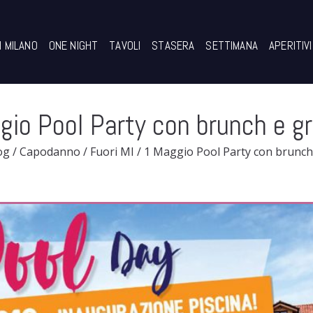
I MILANO
ONE NIGHT
TAVOLI
STASERA
SETTIMANA
APERITIVI
io Pool Party con brunch e gr
og
/
Capodanno
/
Fuori MI
/
1 Maggio Pool Party con brunch 