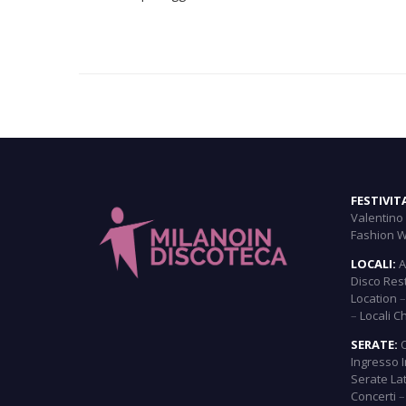
FESTIVIT
Valentino
Fashion 
LOCALI:
A
Disco Res
Location
–
Locali C
SERATE:
Ingresso 
Serate La
Concerti