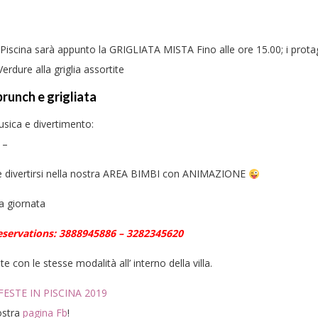
n Piscina sarà appunto la GRIGLIATA MISTA Fino alle ore 15.00; i protag
erdure alla griglia assortite
runch e grigliata
usica e divertimento:
 –
re e divertirsi nella nostra AREA BIMBI con ANIMAZIONE
a giornata
Reservations: 3888945886 – 3282345620
 con le stesse modalità all’ interno della villa.
FESTE IN PISCINA 2019
ostra
pagina Fb
!