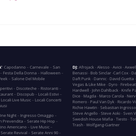
A’
:
Capodanno
–
Carnevale
–
San
DJ:
Afrojack
-
Alesso
-
Avicii
-
Axwel
–
Festa Della Donna
–
Halloween
–
Benassi
-
Bob Sinclar
-
Carl Cox
-
Da
Week
–
Salone Del Mobile
Daft Punk
-
Dannic
-
David Guetta
Vegas & Like Mike
-
Dyro
-
Firebeat
peritivi
–
Discoteche
–
Ristoranti
–
Hardwell
-
John Dahlback
-
Knife P
taurant
–
Discopub
–
Locali Estivi
–
Dice
-
Magda
-
Marco Carola
-
Nerv
–
Locali Live Music
–
Locali Concerti
Romero
-
Paul Van Dyk
-
Ricardo Vi
hiusi
Richie Hawtin
-
Sebastian Ingrosso
Steve Angello
-
Steve Aoki
-
Sven V
One Night
–
Ingresso Omaggio
–
Swedish House Mafia
-
Tiesto
-
To
In Prevendita
–
Serate Hip Hop
–
Trash
-
Wolfgang-Gartner
tino Americano
–
Live Music
–
–
Serate Revival
–
Serate Anni 90
–